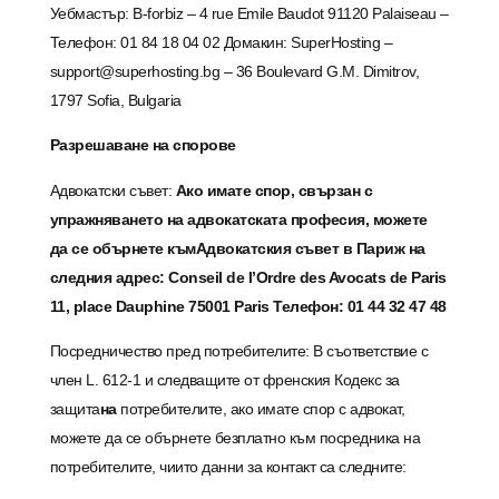
Уебмастър: B-forbiz – 4 rue Emile Baudot 91120 Palaiseau –
Телефон: 01 84 18 04 02 Домакин: SuperHosting –
support@superhosting.bg – 36 Boulevard G.M. Dimitrov,
1797 Sofia, Bulgaria
Разрешаване на спорове
Адвокатски съвет:
Ако имате спор, свързан с
упражняването на адвокатската професия, можете
да се обърнете към
Адвокатския съвет в Париж
на
следния адрес: Conseil de l’Ordre des Avocats de Paris
11, place Dauphine 75001 Paris Телефон: 01 44 32 47 48
Посредничество пред потребителите: В съответствие с
член L. 612-1 и следващите от френския Кодекс за
защита
на
потребителите, ако имате спор с адвокат,
можете да се обърнете безплатно към посредника на
потребителите, чиито данни за контакт са следните: