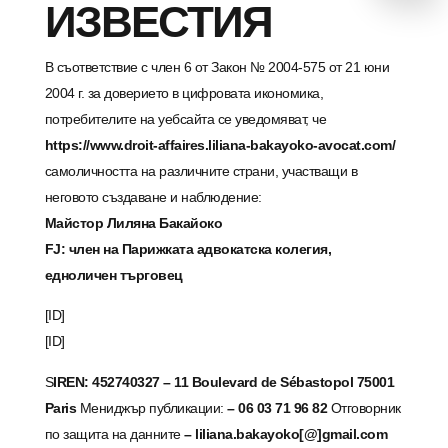
ИЗВЕСТИЯ
В съответствие с член 6 от Закон № 2004-575 от 21 юни
2004 г. за доверието в цифровата икономика,
потребителите на уебсайта се уведомяват, че
https://www.droit-affaires.liliana-bakayoko-avocat.com/
самоличността на различните страни, участващи в
неговото създаване и наблюдение:
Майстор Лиляна Бакайоко
FJ: член на Парижката адвокатска колегия,
едноличен търговец
[ID]
[ID]
S
IREN: 452740327 – 11 Boulevard de Sébastopol 75001
Paris
Мениджър публикации:
– 06 03 71 96 82
Отговорник
по защита на данните
– liliana.bakayoko[@]gmail.com