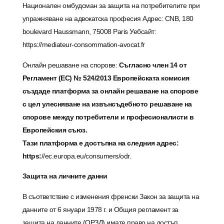
Национален омбудсман за защита на потребителите при
упражняване на адвокатска професия Адрес: CNB, 180
boulevard Haussmann, 75008 Paris Уебсайт:
https:
//mediateur-consommation-avocat.fr
Онлайн решаване на спорове:
Съгласно член 14 от
Регламент (ЕС) № 524/2013 Европейската комисия
създаде платформа за онлайн решаване на спорове
с цел улесняване на извънсъдебното решаване на
спорове между потребители и професионалисти в
Европейския съюз.
Тази платформа е достъпна на следния адрес:
https:
//ec.europa.eu/consumers/odr.
Защита на личните данни
В съответствие с изменения френски Закон за защита на
данните от 6 януари 1978 г. и Общия регламент за
защита на данните (ОРЗД) имате право на достъп,