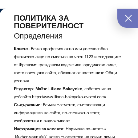
ПОЛИТИКА ЗА
ПОВЕРИТЕЛНОСТ
Определения
Клиент:
Всяко професионално или дееспособно
физическо лице по смисъла на член 1123 и следващите
от Френския граждански кодекс или юридическо лице,
което посещава сайта, обхванат от настоящите Общи
условия.
Редактор:
Maître
Liliana Bakayoko
, собственик на
уебсайта
https://www.liliana-bakayoko-avocat.com/
.
Съдържание:
Всички елементи, съставляващи
информацията на сайта, по-специално текст,
изображения и видеоклипове.
Информация за клиента:
Наричана по-нататък
„Информация(и)“, която съответства на всички лични