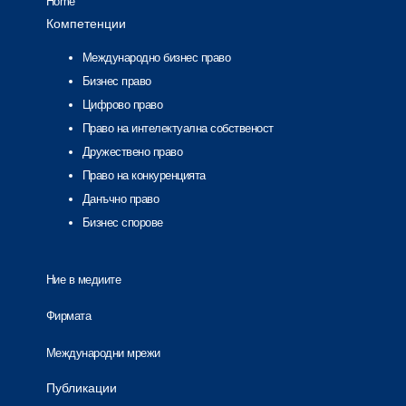
Home
Компетенции
Международно бизнес право
Бизнес право
Цифрово право
Право на интелектуална собственост
Дружествено право
Право на конкуренцията
Данъчно право
Бизнес спорове
Ние в медиите
Фирмата
Международни мрежи
Публикации