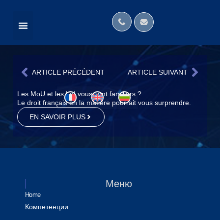
ACTUALITÉS
НАШАТА КАНТОРА В МЕДИИТЕ
МЕЖДУНАРОДНИ МРЕЖИ
ARTICLE PRÉCÉDENT
ARTICLE SUIVANT
Les MoU et les LoI vous sont familiers ?
Le droit français en la matière pourrait vous surprendre.
EN SAVOIR PLUS
Меню
Home
Компетенции