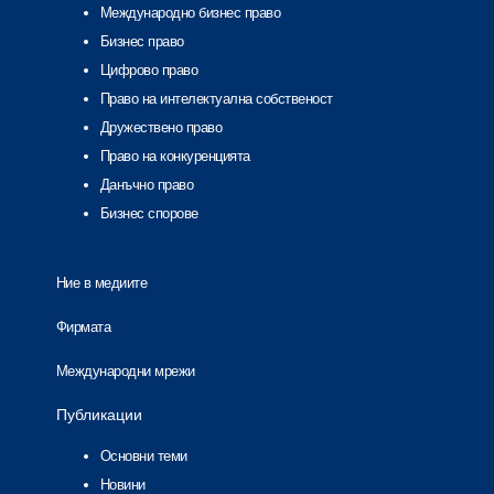
Международно бизнес право
Бизнес право
Цифрово право
Право на интелектуална собственост
Дружествено право
Право на конкуренцията
Данъчно право
Бизнес спорове
Ние в медиите
Фирмата
Международни мрежи
Публикации
Основни теми
Новини