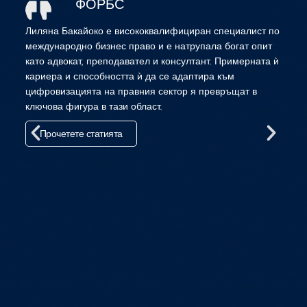
ФОРБС
Лиляна Бакайоко е висококвалифициран специалист по
През 
международно бизнес право и е натрупала богат опит
Лиля
като адвокат, преподавател и консултант. Примерната ѝ
когат
кариера и способността ѝ да се адаптира към
между
цифровизацията на правния сектор я превръщат в
пред
ключова фигура в тази област.
висо
облас
Прочетете статията
разпо
от пъ
към 
само 
му ви
образ
бъде
Пр