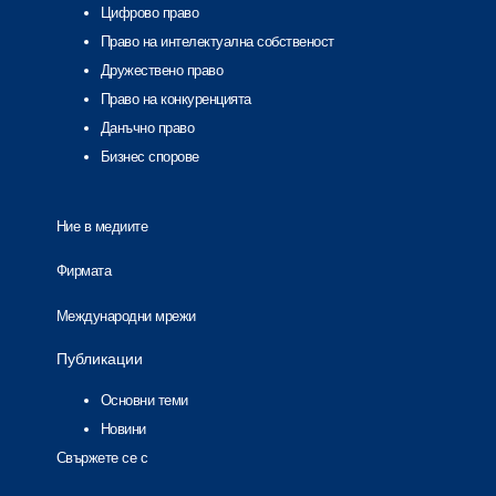
Цифрово право
Право на интелектуална собственост
Дружествено право
Право на конкуренцията
Данъчно право
Бизнес спорове
Ние в медиите
Фирмата
Международни мрежи
Публикации
Основни теми
Новини
Свържете се с