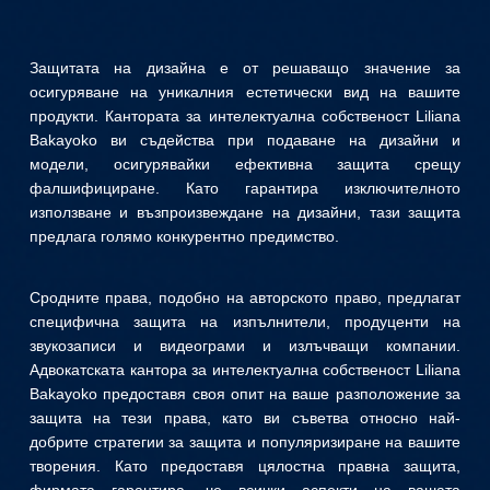
Защитата на дизайна е от решаващо значение за
осигуряване на уникалния естетически вид на вашите
продукти. Кантората за интелектуална собственост Liliana
Bakayoko ви съдейства при подаване на дизайни и
модели, осигурявайки ефективна защита срещу
фалшифициране. Като гарантира изключителното
използване и възпроизвеждане на дизайни, тази защита
предлага голямо конкурентно предимство.
Сродните права, подобно на авторското право, предлагат
специфична защита на изпълнители, продуценти на
звукозаписи и видеограми и излъчващи компании.
Адвокатската кантора за интелектуална собственост Liliana
Bakayoko предоставя своя опит на ваше разположение за
защита на тези права, като ви съветва относно най-
добрите стратегии за защита и популяризиране на вашите
творения. Като предоставя цялостна правна защита,