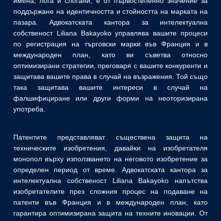
имена, лога и слогани, е от първостепенно значение за
поддържане на идентичността и стойността на марката на
пазара. Адвокатската кантора за интелектуална
собственост Liliana Bakayoko управлява вашите процеси
по регистрация на търговски марки във Франция и в
международен план, като ви съветва относно
оптимизирани стратегии, преговаря с вашите конкуренти и
защитава вашите права в случай на възражения. Той също
така защитава вашите интереси в случай на
фалшифициране или други форми на неоторизирана
употреба.
Патентите представляват съществена защита на
техническите изобретения, давайки на изобретателя
монопол върху използването на неговото изобретение за
определен период от време. Адвокатската кантора за
интелектуална собственост Liliana Bakayoko напътства
изобретателите през сложния процес на подаване на
патенти във Франция и в международен план, като
гарантира оптимизирана защита на техните иновации. От