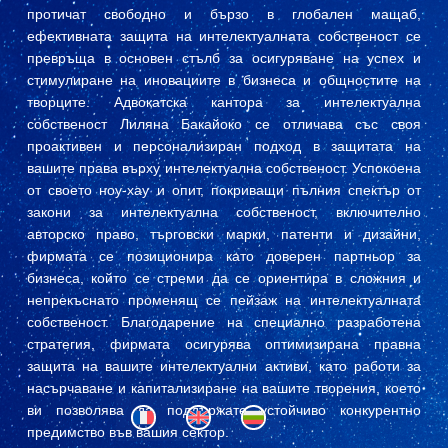
протичат свободно и бързо в глобален мащаб,
ефективната защита на интелектуалната собственост се
превръща в основен стълб за осигуряване на успех и
стимулиране на иновациите в бизнеса и общностите на
творците. Адвокатска кантора за интелектуална
собственост Лиляна Бакайоко се отличава със своя
проактивен и персонализиран подход в защитата на
вашите права върху интелектуална собственост. Успокоена
от своето ноу-хау и опит, покриващи пълния спектър от
закони за интелектуална собственост, включително
авторско право, търговски марки, патенти и дизайни,
фирмата се позиционира като доверен партньор за
бизнеса, който се стреми да се ориентира в сложния и
непрекъснато променящ се пейзаж на интелектуалната
собственост. Благодарение на специално разработена
стратегия, фирмата осигурява оптимизирана правна
защита на вашите интелектуални активи, като работи за
насърчаване и капитализиране на вашите творения, което
ви позволява да поддържате устойчиво конкурентно
предимство във вашия сектор.