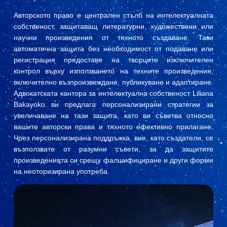
Авторското право е централен стълб на интелектуалната
собственост, защитаващ литературни, художествени или
научни произведения от тяхното създаване. Тази
автоматична защита без необходимост от подаване или
регистрация предоставя на творците изключителен
контрол върху използването на техните произведения,
включително възпроизвеждане, публикуване и адаптиране.
Адвокатската кантора за интелектуална собственост Liliana
Bakayoko ви предлага персонализирани стратегии за
увеличаване на тази защита, като ви съветва относно
вашите авторски права и тяхното ефективно прилагане.
Чрез персонализирана поддръжка, вие, като създатели, се
възползвате от разумни съвети, за да защитите
произведенията си срещу фалшифициране и други форми
на неоторизирана употреба.