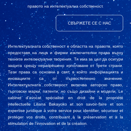
правото на интелектуална собственост.
СВЪРЖЕТЕ СЕ С НАС
Интелектуалната собственост е областта на правото, която
предоставя на лица и фирми изключителни права върху
техните интелектуални творения. Тя има за цел да осигури
защита срещу неразрешено използване от трети страни.
Тези права са основни в свят, в който информацията и
иновациите са от първостепенно значение.
Интелектуалната собственост включва авторско право,
търговски марки, патенти, но също дизайни и модели. Le
cabinet d’avocat spécialisé en droit de la propriété
intellectuelle Liliana Bakayoko et son savoir-faire et son
expertise juridique à votre service pour identifier, sécuriser et
protéger vos droits, contribuant à la préservation et à la
stimulation de l’innovation et de la création.