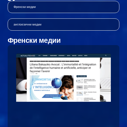
Френски медии
англоезични медии
Френски медии