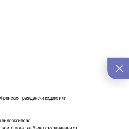
 Френския граждански кодекс или
и видеоклипове.
, които могат да бъдат съхранявани от