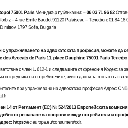
opol 75001 Paris
Мениджър публикации:
– 06 03 71 96 82
Отгов
orbiz – 4 rue Emile Baudot 91120 Palaiseau – Телефон: 01 84 18
imitrov, 1797 Sofia, Bulgaria
н с упражняването на адвокатската професия, можете да с
e des Avocats de Paris 11, place Dauphine 75001 Paris Телефон
етствие с член L. 612-1 и следващите от френския Кодекс за з
ъм посредника на потребителите, чиито данни за контакт са след
ителите при упражняване на адвокатска професия Адрес: CNB, 
t.fr
ен 14 от Регламент (ЕС) № 524/2013 Европейската комиси
ъдебното решаване на спорове между потребители и проф
рес: https:
//ec.europa.eu/consumers/odr.