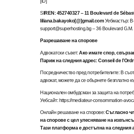
[ID]
S
IREN: 452740327 – 11 Boulevard de Sébast
liliana.bakayoko[@]gmail.com
Уебмастър: B-f
support@superhosting.bg – 36 Boulevard G.M. D
Разрешаване на спорове
Адвокатски съвет:
Ако имате спор, свърза
Париж
на следния адрес: Conseil de l’Ordr
Посредничество пред потребителите: В съотв
адвокат, можете да се обърнете безплатно к
Национален омбудсман за защита на потреб
Уебсайт: https:
//mediateur-consommation-avoca
Онлайн решаване на спорове:
Съгласно чл
на спорове с цел улесняване на извънс
Тази платформа е достъпна на следния ад