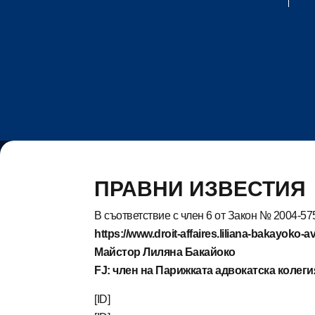
ПРАВНИ ИЗВЕСТИЯ
В съответствие с член 6 от Закон № 2004-57
https://www.droit-affaires.liliana-bakayoko-
Майстор Лиляна Бакайоко
FJ: член на Парижката адвокатска колег
[ID]