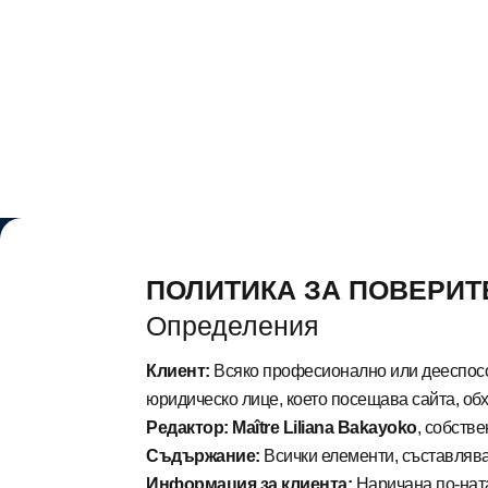
ПОЛИТИКА ЗА ПОВЕРИТ
Определения
Клиент:
Всяко професионално или дееспосо
юридическо лице, което посещава сайта, об
Редактор:
Maître
Liliana Bakayoko
, собств
Съдържание:
Всички елементи, съставляв
Информация за клиента:
Наричана по-ната