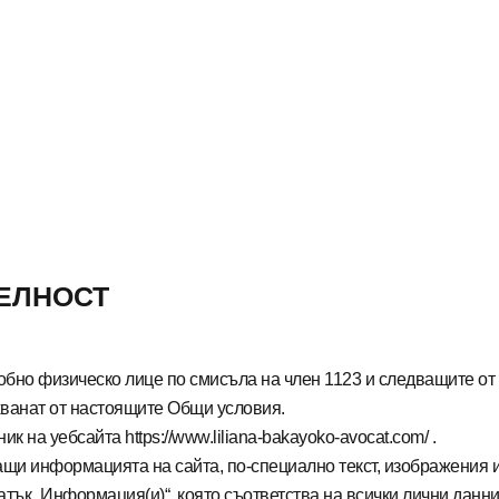
ЕЛНОСТ
бно физическо лице по смисъла на член 1123 и следващите от
хванат от настоящите Общи условия.
еник на уебсайта
https://www.liliana-bakayoko-avocat.com/
.
ащи информацията на сайта, по-специално текст, изображения 
тък „Информация(и)“, която съответства на всички лични данни