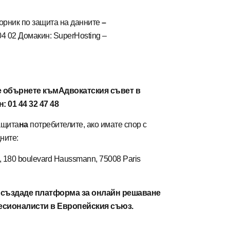
орник по защита на данните
–
 04 02 Домакин: SuperHosting –
е обърнете към
Адвокатския съвет в
: 01 44 32 47 48
ащита
на
потребителите, ако имате спор с
ните:
180 boulevard Haussmann, 75008 Paris
я създаде платформа за онлайн решаване
есионалисти в Европейския съюз.