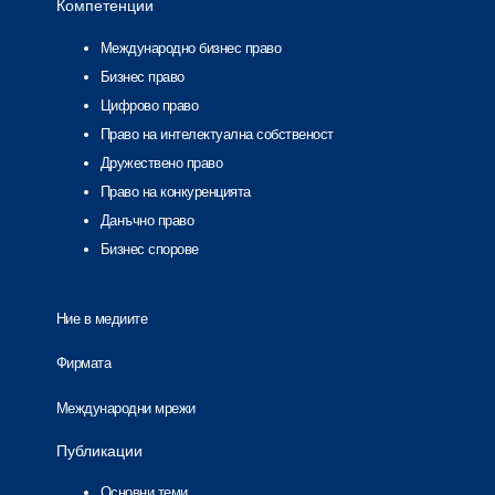
Компетенции
Международно бизнес право
Бизнес право
Цифрово право
Право на интелектуална собственост
Дружествено право
Право на конкуренцията
Данъчно право
Бизнес спорове
Ние в медиите
Фирмата
Международни мрежи
Публикации
Основни теми